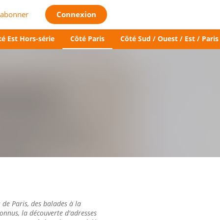
'abonner
Connexion
é Est Hors-série
Côté Paris
Côté Sud / Ouest / Est / Paris
de Paris, des balades à la
onnus, la découverte d'adresses