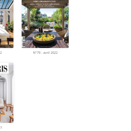
22
N°79 - avril 2022
21