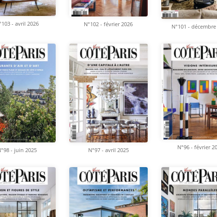
103 - avril 2026
N°102 - février 2026
N°101 - décembre
N°96 - février 2
°98 - juin 2025
N°97 - avril 2025