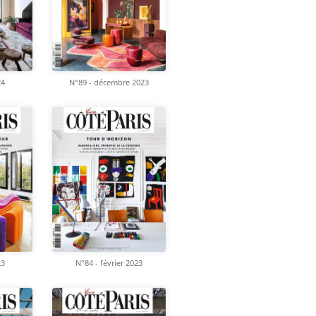
N°89 - décembre 2023
24
23
N°84 - février 2023