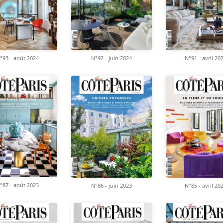
°93 - août 2024
N°92 - juin 2024
N°91 - avril 20
°87 - août 2023
N°86 - juin 2023
N°85 - avril 20