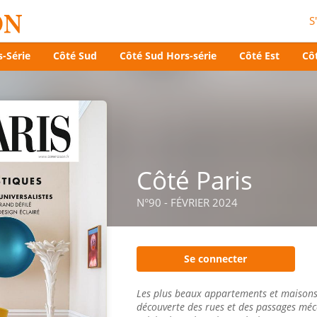
S
-Série
Côté Sud
Côté Sud Hors-série
Côté Est
Côt
Côté Paris
N°90 - FÉVRIER 2024
Se connecter
Les plus beaux appartements et maisons 
découverte des rues et des passages méc