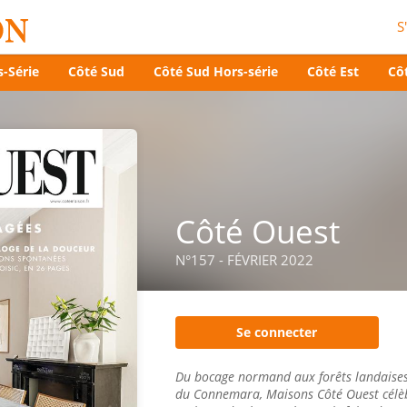
S
-Série
Côté Sud
Côté Sud Hors-série
Côté Est
Côt
Côté Ouest
N°157 - FÉVRIER 2022
Se connecter
Du bocage normand aux forêts landaises,
du Connemara, Maisons Côté Ouest célèbr