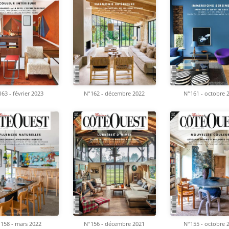
63 - février 2023
N°162 - décembre 2022
N°161 - octobre 
158 - mars 2022
N°156 - décembre 2021
N°155 - octobre 