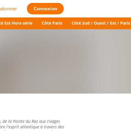
'abonner
Connexion
é Est Hors-série
Côté Paris
Côté Sud / Ouest / Est / Paris
 de la Pointe du Raz aux rivages
e l'esprit atlantique à travers des