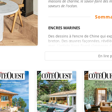
maisons de charme, le savoir-faire des me
saveurs de l'océan.
Somma
ENCRES MARINES
Des dessins à l’encre de Chine qui expl
breton. Des œuvres façonnées, révélées
mer. L’artiste Yann Bagot s’immerge da
En lire 