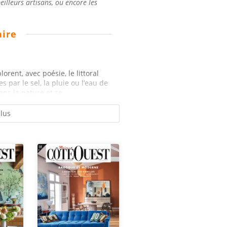
illeurs artisans, ou encore les
ire
orent, avec poésie, le littoral
 par le sel, la pluie ou l’eau de
ns la nature et se...
plus