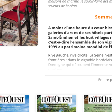
maisons de charme, le savoir-faire des me
saveurs de l'océan.
Somma
À moins d’une heure du cœur hist
galeries d’art et de ses hôtels part
Saint‑Émilion et les huit villages 
c’est‑à‑dire l’ensemble de son vig
1999 au patrimoine mondial de l’
Rive gauche, rive droite. La Seine n’es
frontières : dans le vignoble bordelais
Dordogne qui découpent l’immense ve
quelque...
En lire 