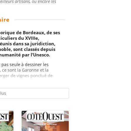
illeurs artisans, ou encore les
ire
orique de Bordeaux, de ses
iculiers du XVIIIe,
réunis dans sa juridiction,
noble, sont classés depuis
humanité par l’Unesco.
t pas seule à dessiner les
, ce sont la Garonne et la
rger de vignes ponctué de
plus