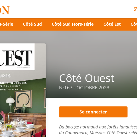
S
-Série
Côté Sud
Côté Sud Hors-série
Côté Est
Côt
Côté Ouest
N°167 - OCTOBRE 2023
Se connecter
Du bocage normand aux forêts landaises,
du Connemara, Maisons Côté Ouest célèbr