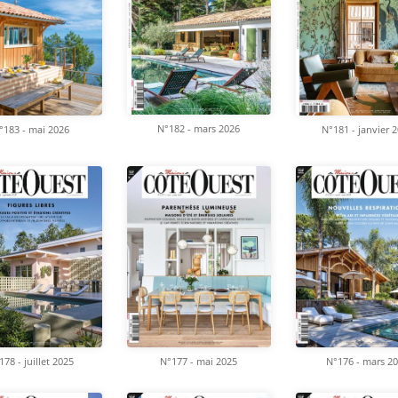
N°182 - mars 2026
°183 - mai 2026
N°181 - janvier 
N°177 - mai 2025
N°176 - mars 2
178 - juillet 2025