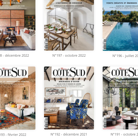
8 - décembre 2022
N°197 - octobre 2022
N°196 - juillet 2
N°192 - décembre 2021
N°191 - octobre 
93 - février 2022