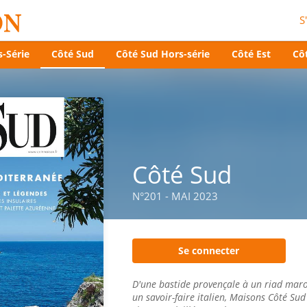
S
-Série
Côté Sud
Côté Sud Hors-série
Côté Est
Côt
Côté Sud
N°201 - MAI 2023
Se connecter
D'une bastide provençale à un riad maro
un savoir-faire italien, Maisons Côté Sud