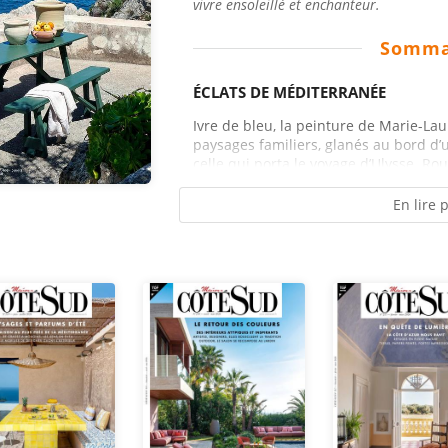
vivre ensoleillé et enchanteur.
Somma
ÉCLATS DE MÉDITERRANÉE
Ivre de bleu, la peinture de Marie-La
paysages familiers, glanés au bord d’
celle qui porta le voyage d’Ulysse. Rou
En lire 