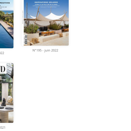
N°195 - juin 2022
022
2021