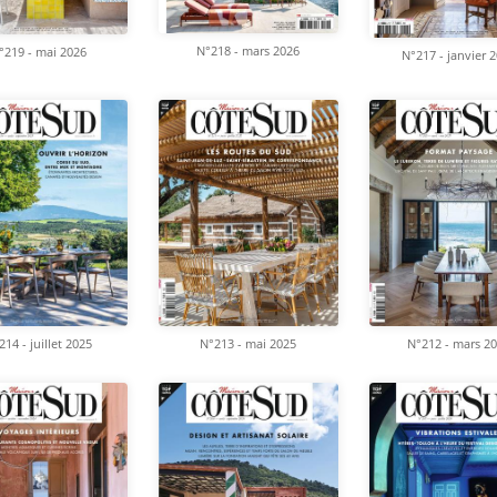
N°218 - mars 2026
°219 - mai 2026
N°217 - janvier 
214 - juillet 2025
N°213 - mai 2025
N°212 - mars 2