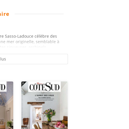
ire
ure Sasso-Ladouce célèbre des
une mer originelle, semblable à
tes sinueuses, archipels...
plus