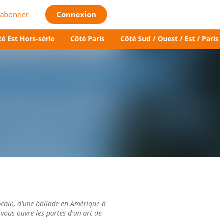
'abonner
Connexion
é Est Hors-série
Côté Paris
Côté Sud / Ouest / Est / Paris
cain, d'une ballade en Amérique à
 vous ouvre les portes d'un art de