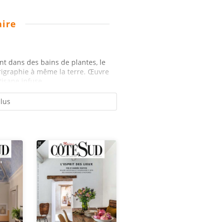
ire
eint dans des bains de plantes, le
érigraphie à même la terre. Œuvre
tisane infuse...
plus