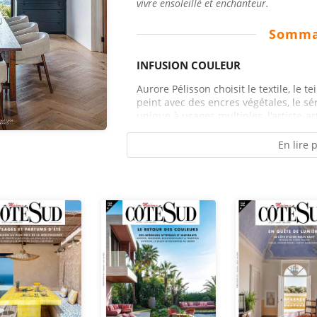
vivre ensoleillé et enchanteur.
Somma
INFUSION COULEUR
Aurore Pélisson choisit le textile, le t
peint avec des encres végétales, le s
unique à usages multiples, l’artiste-ar
En lire 