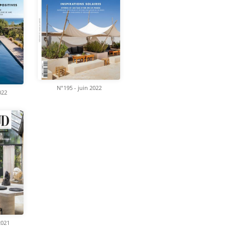
N°195 - juin 2022
022
2021