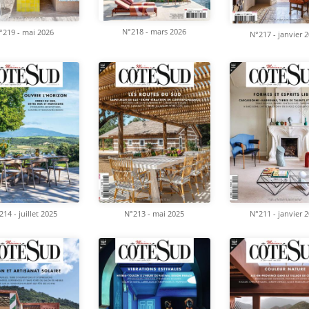
N°218 - mars 2026
°219 - mai 2026
N°217 - janvier 
214 - juillet 2025
N°213 - mai 2025
N°211 - janvier 