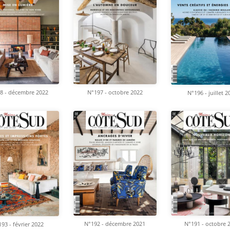
8 - décembre 2022
N°197 - octobre 2022
N°196 - juillet 2
N°192 - décembre 2021
N°191 - octobre 
93 - février 2022