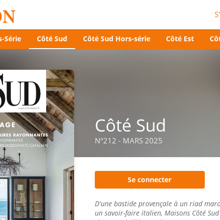
S
-Série
Côté Sud
Côté Sud Hors-série
Côté Est
Côt
Côté Sud
N°212 - MARS 2025
Se connecter
D'une bastide provençale à un riad maro
un savoir-faire italien, Maisons Côté Sud