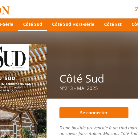
S
-Série
Côté Sud
Côté Sud Hors-série
Côté Est
Côt
Côté Sud
N°213 - MAI 2025
Se connecter
D'une bastide provençale à un riad maro
un savoir-faire italien, Maisons Côté Sud