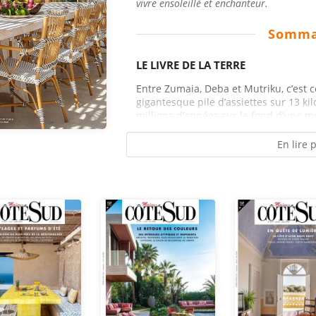
vivre ensoleillé et enchanteur.
Somma
LE LIVRE DE LA TERRE
Entre Zumaia, Deba et Mutriku, c’est 
gigantesque pile d’assiettes sur 13 k
millions d’années sur le fond d’une mer
En lire 