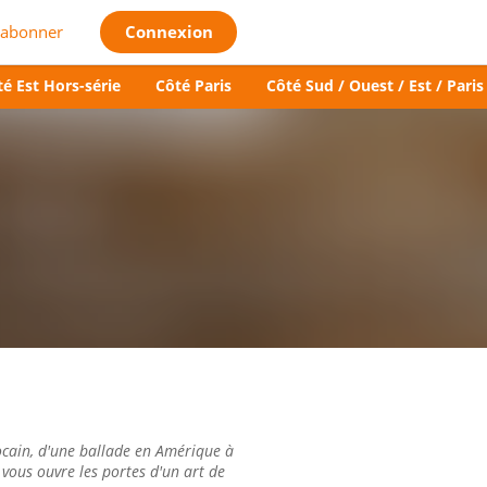
'abonner
Connexion
é Est Hors-série
Côté Paris
Côté Sud / Ouest / Est / Paris
cain, d'une ballade en Amérique à
 vous ouvre les portes d'un art de