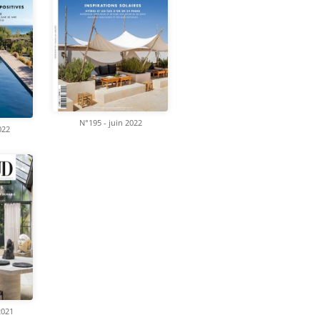
N°195 - juin 2022
022
2021