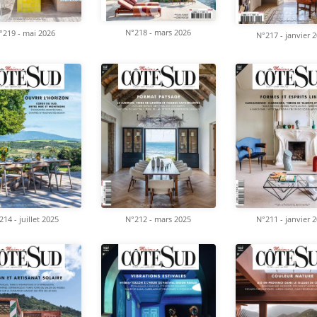
N°218 - mars 2026
°219 - mai 2026
N°217 - janvier 
214 - juillet 2025
N°212 - mars 2025
N°211 - janvier 