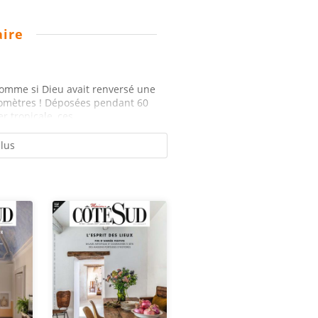
ire
comme si Dieu avait renversé une
ilomètres ! Déposées pendant 60
 tropicale, ces...
plus