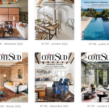
8 - décembre 2022
N°197 - octobre 2022
N°196 - juillet 2
N°192 - décembre 2021
N°191 - octobre 
93 - février 2022