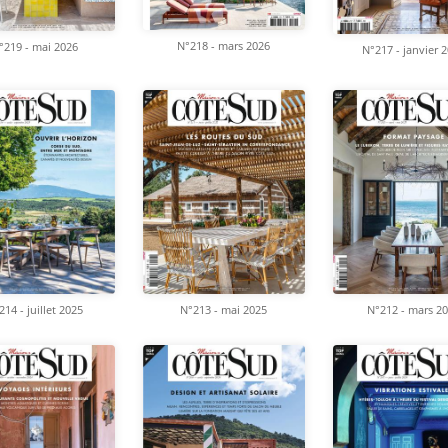
N°218 - mars 2026
°219 - mai 2026
N°217 - janvier 
214 - juillet 2025
N°213 - mai 2025
N°212 - mars 2