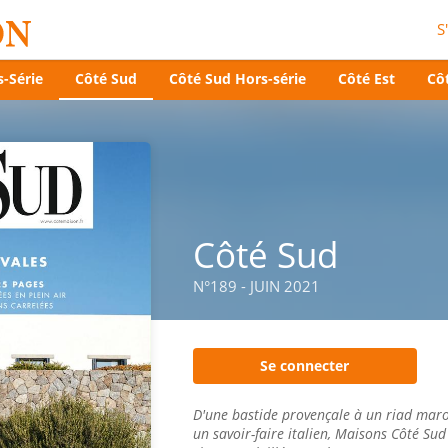
S
-Série
Côté Sud
Côté Sud Hors-série
Côté Est
Côt
Côté Sud
N°189 - JUIN 2021
Se connecter
D'une bastide provençale à un riad maro
un savoir-faire italien, Maisons Côté Sud