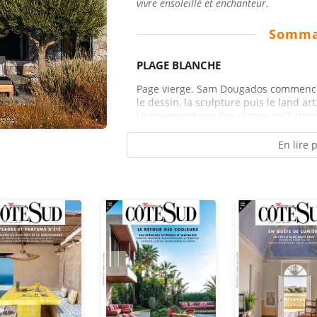
vivre ensoleillé et enchanteur.
Somma
PLAGE BLANCHE
Page vierge. Sam Dougados commence 
le dessin, la sculpture puis le land ar
Uniquement sur des plages qu’il choisi
En lire 