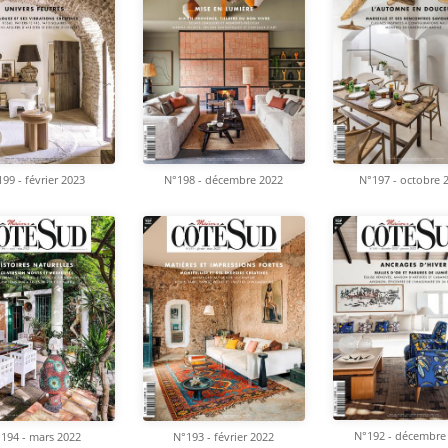
N°198 - décembre 2022
N°197 - octobre 
99 - février 2023
N°192 - décembre
194 - mars 2022
N°193 - février 2022