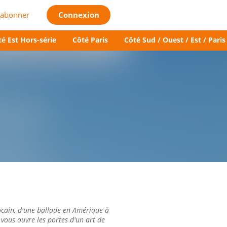
'abonner
Connexion
é Est Hors-série
Côté Paris
Côté Sud / Ouest / Est / Paris
cain, d'une ballade en Amérique à
 vous ouvre les portes d'un art de